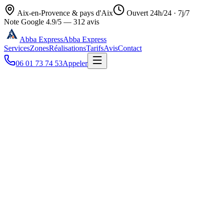
Aix-en-Provence & pays d'Aix
Ouvert 24h/24 · 7j/7
Note Google
4.9
/5 —
312
avis
Abba Express
Abba Express
Services
Zones
Réalisations
Tarifs
Avis
Contact
06 01 73 74 53
Appeler