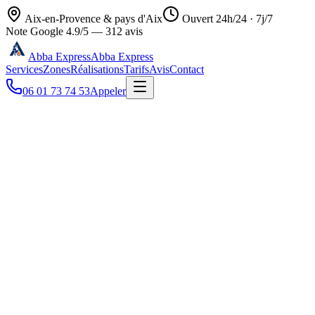
Aix-en-Provence & pays d'Aix
Ouvert 24h/24 · 7j/7
Note Google
4.9
/5 —
312
avis
Abba Express
Abba Express
Services
Zones
Réalisations
Tarifs
Avis
Contact
06 01 73 74 53
Appeler