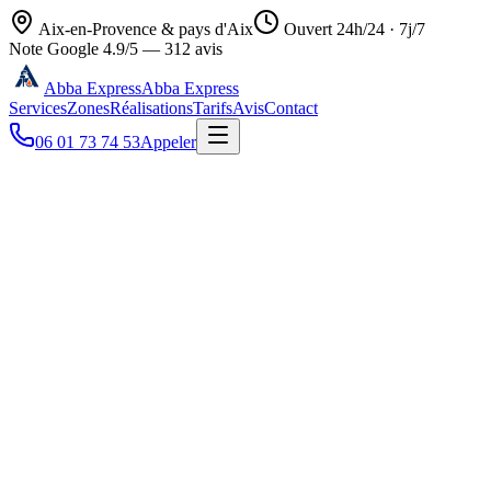
Aix-en-Provence & pays d'Aix
Ouvert 24h/24 · 7j/7
Note Google
4.9
/5 —
312
avis
Abba Express
Abba Express
Services
Zones
Réalisations
Tarifs
Avis
Contact
06 01 73 74 53
Appeler